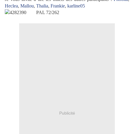
Heclea
,
Mallou
,
Thalia
,
Frankie
,
karline05
PAL 72/262
Publicité