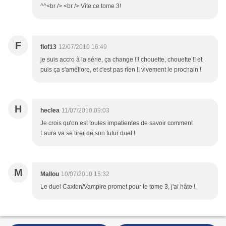
^^<br /> <br /> Vite ce tome 3!
F
flof13
12/07/2010 16:49
je suis accro à la série, ça change !!! chouette, chouette !! et
puis ça s'améliore, et c'est pas rien !! vivement le prochain !
H
heclea
11/07/2010 09:03
Je crois qu'on est toutes impatientes de savoir comment
Laura va se tirer de son futur duel !
M
Mallou
10/07/2010 15:32
Le duel Caxton/Vampire promet pour le tome 3, j'ai hâte !