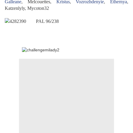
Galleane
, Melcouettes,
Kristus
,
Vozrozhdenyie
,
Ethernya
,
Katzenlyly, Mycoton32
PAL 96/238