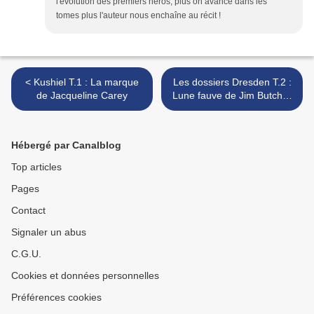
l'évolution des premiers héros, plus on avance dans les
tomes plus l'auteur nous enchaîne au récit !
< Kushiel T.1 : La marque
Les dossiers Dresden T.2 :
de Jacqueline Carey
Lune fauve de Jim Butcher
>
Hébergé par Canalblog
Top articles
Pages
Contact
Signaler un abus
C.G.U.
Cookies et données personnelles
Préférences cookies