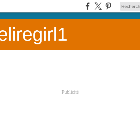
liregirl1
Publicité