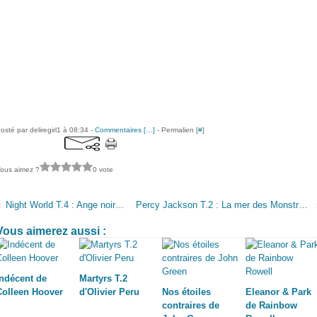
osté par deliregirl1 à 08:34 -
Commentaires [
…
]
- Permalien [
#
]
ous aimez ?
0 vote
Night World T.4 : Ange noir de L.J. Smith
Percy Jackson T.2 : La mer des Monstres de Rick Riordan
Vous aimerez aussi :
Indécent de
Martyrs T.2
Colleen Hoover
d'Olivier Peru
Nos étoiles
Eleanor & Park
contraires de
de Rainbow