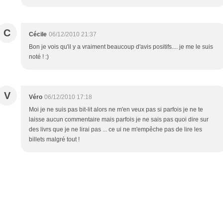
C
Cécile
06/12/2010 21:37
Bon je vois qu'il y a vraiment beaucoup d'avis positifs.... je me le suis
noté ! :)
V
Véro
06/12/2010 17:18
Moi je ne suis pas bit-lit alors ne m'en veux pas si parfois je ne te
laisse aucun commentaire mais parfois je ne sais pas quoi dire sur
des livrs que je ne lirai pas ... ce ui ne m'empêche pas de lire les
billets malgré tout !