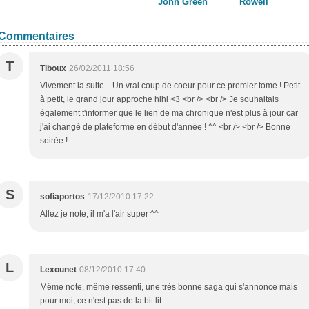
John Green
Rowell
Commentaires
T
Tiboux
26/02/2011 18:56
Vivement la suite... Un vrai coup de coeur pour ce premier tome ! Petit
à petit, le grand jour approche hihi <3 <br /> <br /> Je souhaitais
également t'informer que le lien de ma chronique n'est plus à jour car
j'ai changé de plateforme en début d'année ! ^^ <br /> <br /> Bonne
soirée !
S
sofiaportos
17/12/2010 17:22
Allez je note, il m'a l'air super ^^
L
Lexounet
08/12/2010 17:40
Même note, même ressenti, une très bonne saga qui s'annonce mais
pour moi, ce n'est pas de la bit lit.