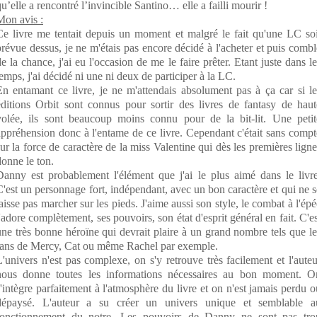
u’elle a rencontré l’invincible Santino… elle a failli mourir !
Mon avis :
Ce livre me tentait depuis un moment et malgré le fait qu'une LC soi
prévue dessus, je ne m'étais pas encore décidé à l'acheter et puis combl
de la chance, j'ai eu l'occasion de me le faire prêter. Etant juste dans le
temps, j'ai décidé ni une ni deux de participer à la LC.
En entamant ce livre, je ne m'attendais absolument pas à ça car si le
éditions Orbit sont connus pour sortir des livres de fantasy de haut
volée, ils sont beaucoup moins connu pour de la bit-lit. Une petit
appréhension donc à l'entame de ce livre. Cependant c'était sans compt
sur la force de caractère de la miss Valentine qui dès les premières ligne
donne le ton.
Danny est probablement l'élément que j'ai le plus aimé dans le livre
C'est un personnage fort, indépendant, avec un bon caractère et qui ne s
laisse pas marcher sur les pieds. J'aime aussi son style, le combat à l'épé
j'adore complètement, ses pouvoirs, son état d'esprit général en fait. C'es
une très bonne héroïne qui devrait plaire à un grand nombre tels que le
fans de Mercy, Cat ou même Rachel par exemple.
L'univers n'est pas complexe, on s'y retrouve très facilement et l'auteu
nous donne toutes les informations nécessaires au bon moment. O
s'intègre parfaitement à l'atmosphère du livre et on n'est jamais perdu o
dépaysé. L'auteur a su créer un univers unique et semblable a
fonctionnement du notre. Les pouvoirs de Danny ne sont pas tro