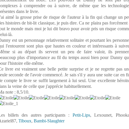
complexes à comprendre ou à suivre, de même que les technologie
résentes dans le livre.
J'ai aimé la grosse prise de risque de l'auteur à la fin qui change un pe
es histoires de bit-lit classique, je puis dire. Ca ne plaira pas forcément
tout le monde mais moi je lui dit bravo pour avoir pris un risque comm
elui-là.
Danny est un personnage relativement solitaire et pourtant les personne
qui l'entourent sont plus que hautes en couleur et intéressants à suivre
Même si au départ ils servent un peu de faire valoir, ils prennen
beaucoup plus d'importance au fil du temps aussi bien pour Danny qu
pour l'histoire elle-même.
Ce livre est vraiment une belle petite surprise et je ne regrette pas un
seule seconde de l'avoir commencé. Je sais s'il y aura une suite car en fi
de compte le livre se suffit largement à lui seul. Une excellente héroïn
dans la veine de celle que j'apprécie habituellement.
Ma note : 8,5/10.
Les billets des autres participants :
Petit-Lips
, Lexounet, Phooka
Azariel87,
Tiboux
,
Bambi-Slaughter