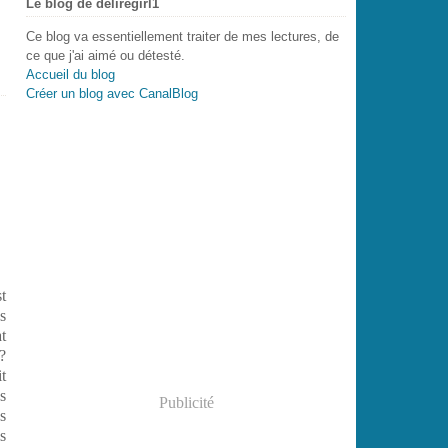
Le blog de deliregirl1
Ce blog va essentiellement traiter de mes lectures, de
ce que j'ai aimé ou détesté.
Accueil du blog
Créer un blog avec CanalBlog
t
s
t
?
t
s
Publicité
s
s